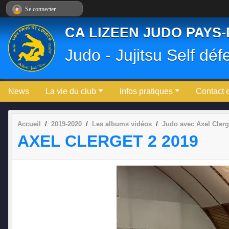
Panneau de gestion des cookies
Se connecter
CA LIZEEN JUDO PAYS
Judo - Jujitsu Self déf
News
La vie du club
infos pratiques
Contact 
Accueil
2019-2020
Les albums vidéos
Judo avec Axel Clerg
AXEL CLERGET 2 2019