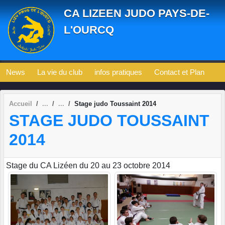
Panneau de gestion des cookies
CA LIZEEN JUDO PAYS-DE-
L'OURCQ
News
La vie du club
infos pratiques
Contact et Plan
Accueil
Stage judo Toussaint 2014
STAGE JUDO TOUSSAINT
2014
Stage du CA Lizéen du 20 au 23 octobre 2014