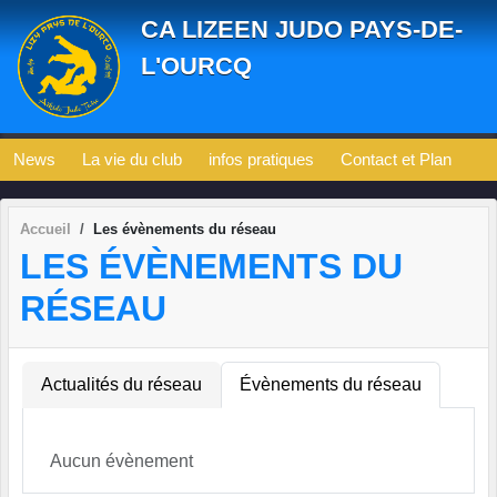
Panneau de gestion des cookies
CA LIZEEN JUDO PAYS-DE-
L'OURCQ
News
La vie du club
infos pratiques
Contact et Plan
Accueil
Les évènements du réseau
LES ÉVÈNEMENTS DU
RÉSEAU
Actualités du réseau
Évènements du réseau
Aucun évènement