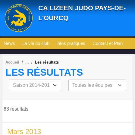
Panneau de gestion des cookies
CA LIZEEN JUDO PAYS-DE-
L'OURCQ
News
La vie du club
infos pratiques
Contact et Plan
Accueil
Les résultats
LES RÉSULTATS
63 résultats
Mars 2013