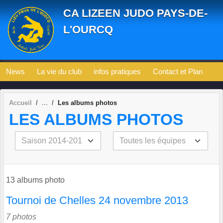
Panneau de gestion des cookies
CA LIZEEN JUDO PAYS-DE-
L'OURCQ
News
La vie du club
infos pratiques
Contact et Plan
Accueil
Les albums photos
LES ALBUMS PHOTOS
13 albums photo
Tournoi de Chelles 24 novembre 2013
7 photos