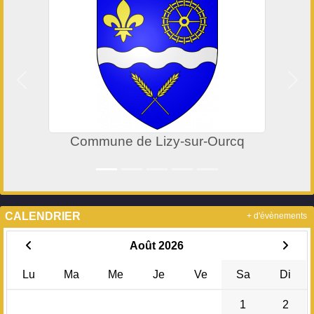
Précedent
Suiv
Commune de Lizy-sur-Ourcq
CALENDRIER
+ d'évènements
Août 2026
Lu
Ma
Me
Je
Ve
Sa
Di
1
2