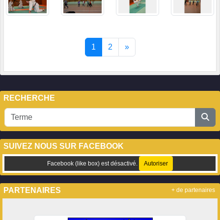
1
2
»
RECHERCHE
SUIVEZ NOUS SUR FACEBOOK
Facebook (like box) est désactivé.
Autoriser
PARTENAIRES
+ de partenaires