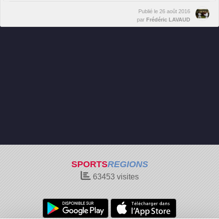
Publié le
26 août 2016
par
Frédéric LAVAUD
SPORTS
REGIONS
63453
visites