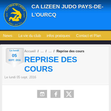
Panneau de gestion des cookies
CA LIZEEN JUDO PAYS-DE-
L'OURCQ
News
La vie du club
infos pratiques
Contact et Plan
Le
lundi
Accueil
Reprise des cours
05
REPRISE DES
SEPT.
2016
COURS
Le
lundi
05
sept.
2016