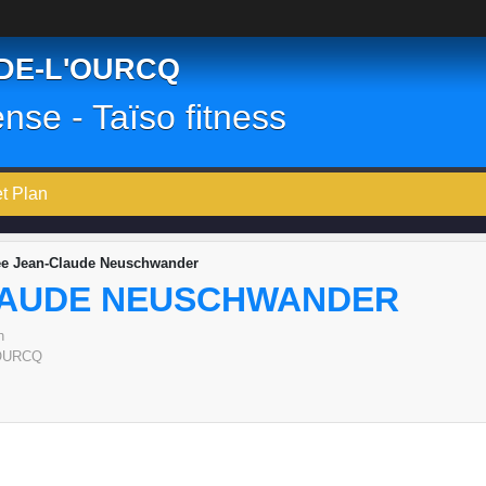
-DE-L'OURCQ
ense - Taïso fitness
et Plan
ée Jean-Claude Neuschwander
LAUDE NEUSCHWANDER
h
OURCQ