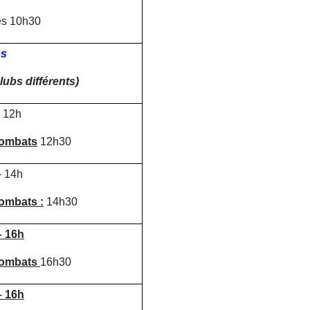
ès 10h30
bs
lubs différents)
– 12h
combats
12h30
– 14h
ombats :
14h30
– 16h
combats
16h30
– 16h