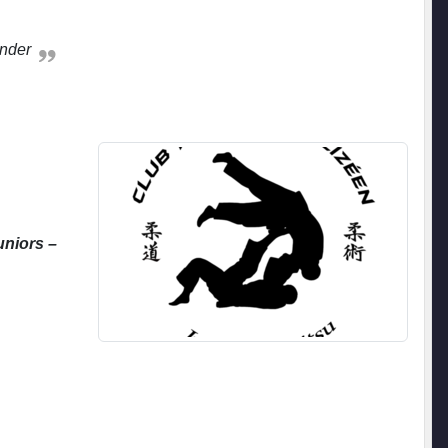
nder
uniors –