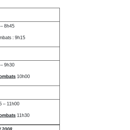
 – 8h45
mbats : 9h15
 – 9h30
combats
10h00
5 – 11h00
combats
11h30
/ 2008