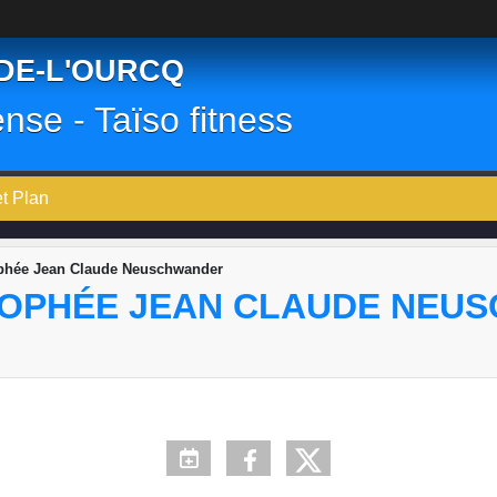
-DE-L'OURCQ
ense - Taïso fitness
et Plan
rophée Jean Claude Neuschwander
 TROPHÉE JEAN CLAUDE NE