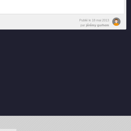
Publié le
18 mai 2013
par
jérémy gurhem