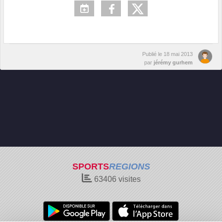
Publié le
18 mai 2013
par
jérémy gurhem
SPORTS
REGIONS
63406
visites