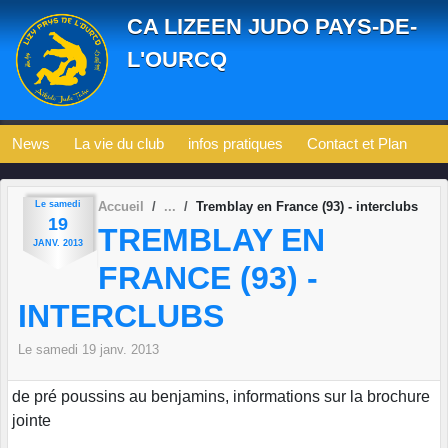
Panneau de gestion des cookies
CA LIZEEN JUDO PAYS-DE-
L'OURCQ
News
La vie du club
infos pratiques
Contact et Plan
Le
samedi
Accueil
Tremblay en France (93) - interclubs
19
TREMBLAY EN
JANV.
2013
FRANCE (93) -
INTERCLUBS
Le
samedi
19
janv.
2013
de pré poussins au benjamins, informations sur la brochure
jointe