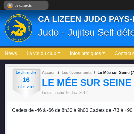
Panneau de gestion des cookies
Se connecter
CA LIZEEN JUDO PAYS
Judo - Jujitsu Self déf
News
La vie du club
infos pratiques
Contact 
Accueil
Les évènements
Le Mée sur Seine (
Le
dimanche
16
LE MÉE SUR SEINE 
DÉC.
2012
Le
dimanche
16
déc.
2012
Cadets de -46 à -66 de 8h30 à 9h00 Cadets de -73 à +9