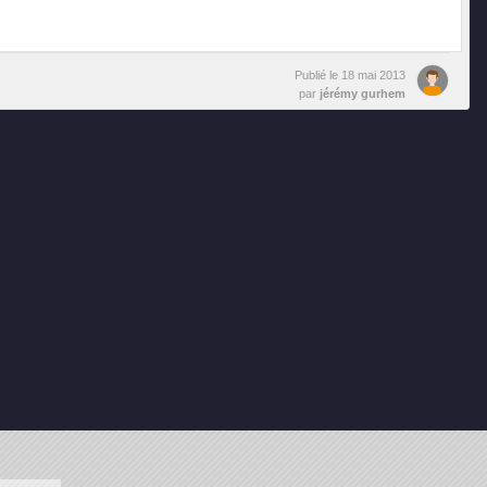
Publié le
18 mai 2013
par
jérémy gurhem