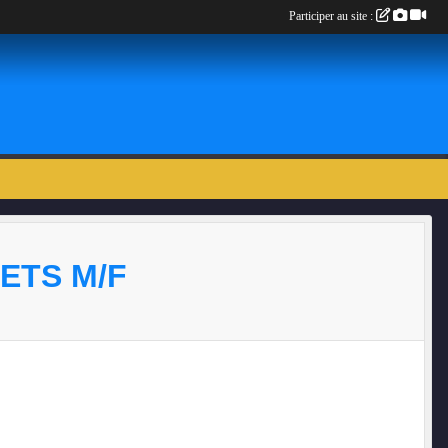
Participer au site :
DETS M/F