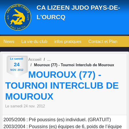
Panneau de gestion des cookies
CA LIZEEN JUDO PAYS-DE-
L'OURCQ
News
La vie du club
infos pratiques
Contact et Plan
Le
samedi
Accueil
24
Mouroux (77) - Tournoi Interclub de Mouroux
NOV.
2012
MOUROUX (77) -
TOURNOI INTERCLUB DE
MOUROUX
Le
samedi
24
nov.
2012
2005/2006 : Pré poussins (es) individuel. (GRATUIT)
2003/2004 : Poussins (es) équipes de 6, poids de l’équipe