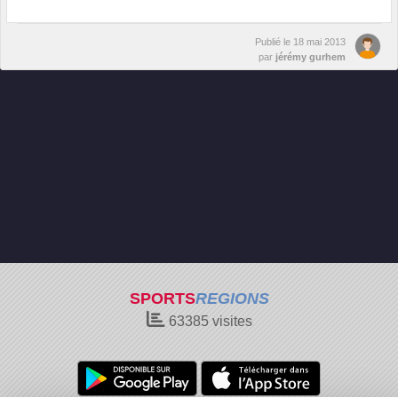
Publié le
18 mai 2013
par
jérémy gurhem
SPORTS
REGIONS
63385
visites