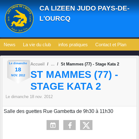
Panneau de gestion des cookies
CA LIZEEN JUDO PAYS-DE-
L'OURCQ
News
La vie du club
infos pratiques
Contact et Plan
Le
dimanche
Accueil
St Mammes (77) - Stage Kata 2
18
ST MAMMES (77) -
NOV.
2012
STAGE KATA 2
Le
dimanche
18
nov.
2012
Salle des guettes Rue Gambetta de 9h30 à 11h30