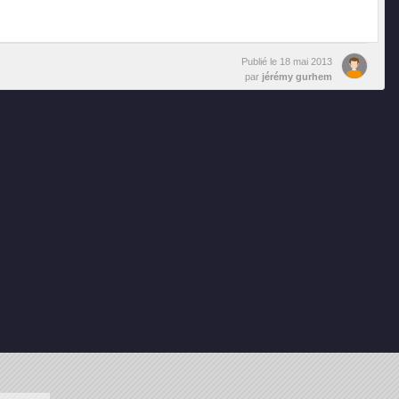
Publié le
18 mai 2013
par
jérémy gurhem