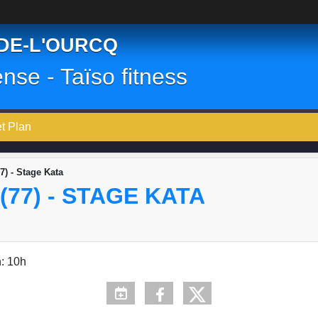
-DE-L'OURCQ
ense - Taïso fitness
et Plan
7) - Stage Kata
(77) - STAGE KATA
n: 10h