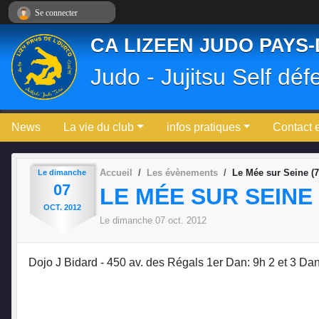
Panneau de gestion des cookies
Se connecter
CA LIZEEN JUDO PAYS
Judo - Jujitsu Self déf
News
La vie du club
infos pratiques
Contact 
Accueil
Les évènements
Le Mée sur Seine (7
Le
dimanche
07
LE MÉE SUR SEINE 
OCT.
2012
Le
dimanche
07
oct.
2012
Dojo J Bidard - 450 av. des Régals 1er Dan: 9h 2 et 3 Da