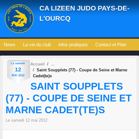
Panneau de gestion des cookies
CA LIZEEN JUDO PAYS-DE-
L'OURCQ
News
La vie du club
infos pratiques
Contact et Plan
Le
samedi
Accueil
12
Saint Soupplets (77) - Coupe de Seine et Marne
Cadet(te)s
MAI
2012
SAINT SOUPPLETS
(77) - COUPE DE SEINE ET
MARNE CADET(TE)S
Le
samedi
12
mai
2012