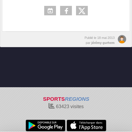
Publié le
18 mai 2013
par
jérémy gurhem
SPORTS
REGIONS
63423
visites