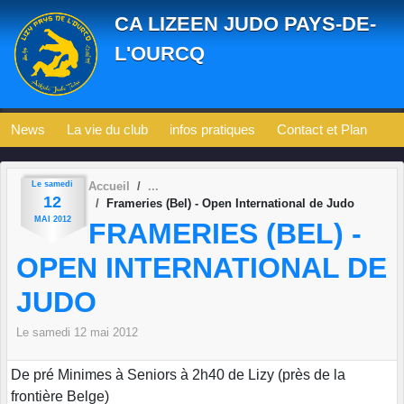
Panneau de gestion des cookies
CA LIZEEN JUDO PAYS-DE-
L'OURCQ
News
La vie du club
infos pratiques
Contact et Plan
Le
samedi
Accueil
12
Frameries (Bel) - Open International de Judo
MAI
2012
FRAMERIES (BEL) -
OPEN INTERNATIONAL DE
JUDO
Le
samedi
12
mai
2012
De pré Minimes à Seniors à 2h40 de Lizy (près de la
frontière Belge)