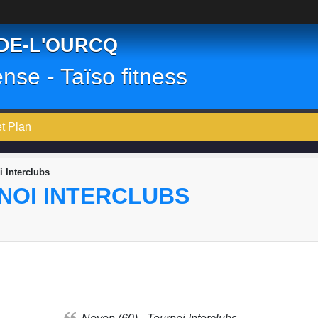
-DE-L'OURCQ
ense - Taïso fitness
et Plan
i Interclubs
RNOI INTERCLUBS