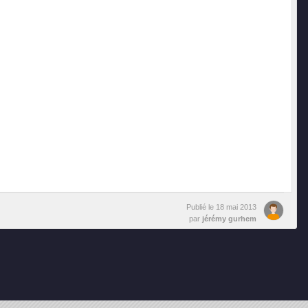
Publié le
18 mai 2013
par
jérémy gurhem