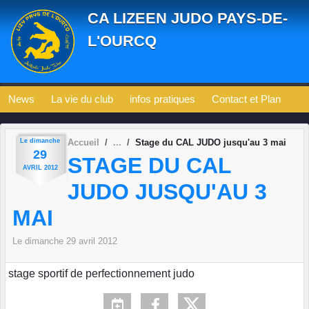
Panneau de gestion des cookies
CA LIZEEN JUDO PAYS-DE-
L'OURCQ
News
La vie du club
infos pratiques
Contact et Plan
Le
dimanche
Accueil
Stage du CAL JUDO jusqu'au 3 mai
29
STAGE DU CAL
AVRIL
2012
JUDO JUSQU'AU 3
MAI
Le
dimanche
29
avril
2012
stage sportif de perfectionnement judo