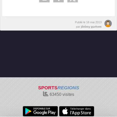
Publié le
18 mai 2013
par
jérémy gurhem
SPORTS
REGIONS
63450
visites