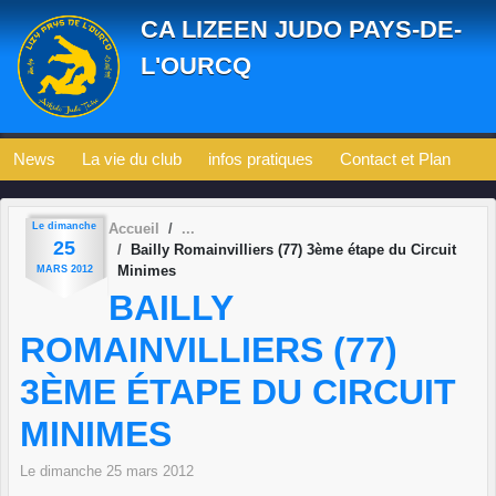
Panneau de gestion des cookies
CA LIZEEN JUDO PAYS-DE-
L'OURCQ
News
La vie du club
infos pratiques
Contact et Plan
Le
dimanche
Accueil
25
Bailly Romainvilliers (77) 3ème étape du Circuit
Minimes
MARS
2012
BAILLY
ROMAINVILLIERS (77)
3ÈME ÉTAPE DU CIRCUIT
MINIMES
Le
dimanche
25
mars
2012