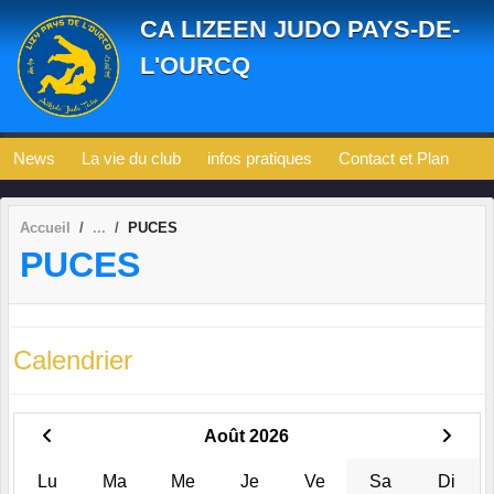
Panneau de gestion des cookies
CA LIZEEN JUDO PAYS-DE-
L'OURCQ
News
La vie du club
infos pratiques
Contact et Plan
Accueil
PUCES
PUCES
Calendrier
Août 2026
Lu
Ma
Me
Je
Ve
Sa
Di