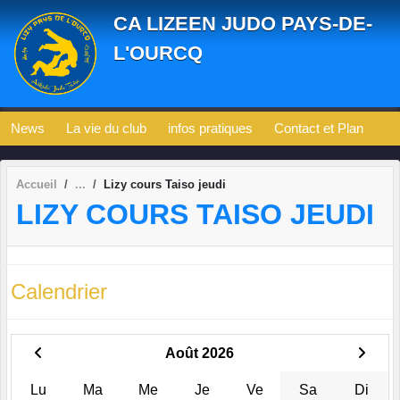
Panneau de gestion des cookies
CA LIZEEN JUDO PAYS-DE-
L'OURCQ
News
La vie du club
infos pratiques
Contact et Plan
Accueil
Lizy cours Taiso jeudi
LIZY COURS TAISO JEUDI
Calendrier
Août 2026
Lu
Ma
Me
Je
Ve
Sa
Di